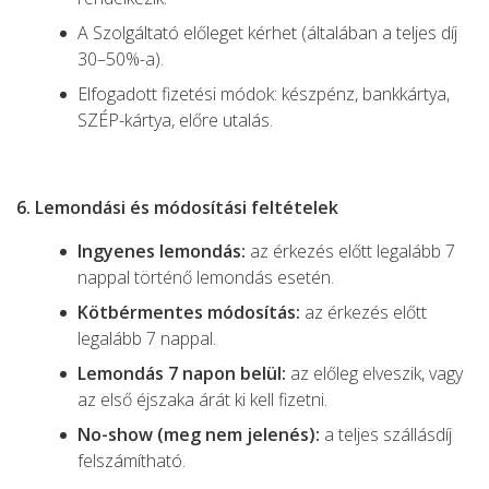
A Szolgáltató előleget kérhet (általában a teljes díj
30–50%-a).
Elfogadott fizetési módok: készpénz, bankkártya,
SZÉP-kártya, előre utalás.
6. Lemondási és módosítási feltételek
Ingyenes lemondás:
az érkezés előtt legalább 7
nappal történő lemondás esetén.
Kötbérmentes módosítás:
az érkezés előtt
legalább 7 nappal.
Lemondás 7 napon belül:
az előleg elveszik, vagy
az első éjszaka árát ki kell fizetni.
No-show (meg nem jelenés):
a teljes szállásdíj
felszámítható.