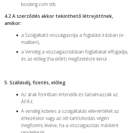
booking.com stb.
4.2 A szerződés akkor tekinthető létrejöttnek,
amikor:
a Szolgáltató visszaigazolja a foglalást írásban (e-
mailben),
a Vendég a visszaigazolásban foglaltakat elfogadja,
és az előleg (ha előírt) megfizetésre kerül.
5. Szállásdíj, fizetés, előleg
Az árak forintban értendők és tartalmazzák az
ÁFÁ-t.
A vendég köteles a szolgáltatás ellenértékét az
érkezéskor vagy az ott-tartózkodás végén
megfizetni, kivéve, ha a visszaigazolás másként
rendelkezik.