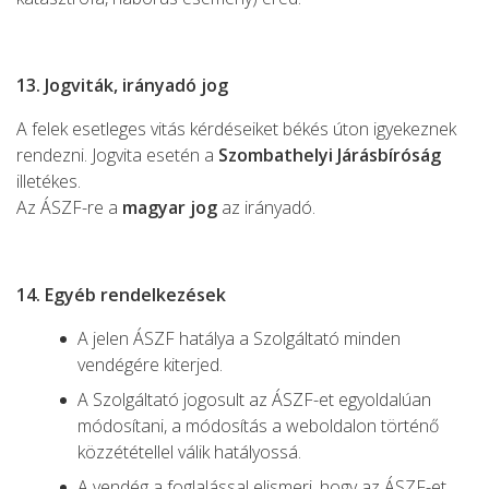
13. Jogviták, irányadó jog
A felek esetleges vitás kérdéseiket békés úton igyekeznek
rendezni. Jogvita esetén a
Szombathelyi Járásbíróság
illetékes.
Az ÁSZF-re a
magyar jog
az irányadó.
14. Egyéb rendelkezések
A jelen ÁSZF hatálya a Szolgáltató minden
vendégére kiterjed.
A Szolgáltató jogosult az ÁSZF-et egyoldalúan
módosítani, a módosítás a weboldalon történő
közzététellel válik hatályossá.
A vendég a foglalással elismeri, hogy az ÁSZF-et