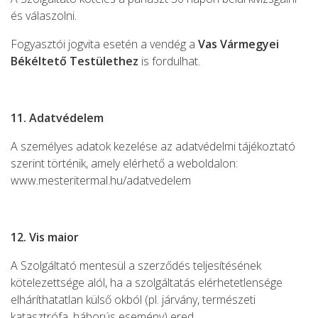
és válaszolni.
Fogyasztói jogvita esetén a vendég a
Vas Vármegyei
Békéltető Testülethez
is fordulhat.
11. Adatvédelem
A személyes adatok kezelése az adatvédelmi tájékoztató
szerint történik, amely elérhető a weboldalon:
www.mesteritermal.hu/adatvedelem
12. Vis maior
A Szolgáltató mentesül a szerződés teljesítésének
kötelezettsége alól, ha a szolgáltatás elérhetetlensége
elháríthatatlan külső okból (pl. járvány, természeti
katasztrófa, háborús esemény) ered.