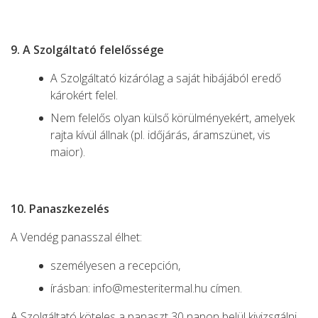
9. A Szolgáltató felelőssége
A Szolgáltató kizárólag a saját hibájából eredő
károkért felel.
Nem felelős olyan külső körülményekért, amelyek
rajta kívül állnak (pl. időjárás, áramszünet, vis
maior).
10. Panaszkezelés
A Vendég panasszal élhet:
személyesen a recepción,
írásban: info@mesteritermal.hu címen.
A Szolgáltató köteles a panaszt 30 napon belül kivizsgálni