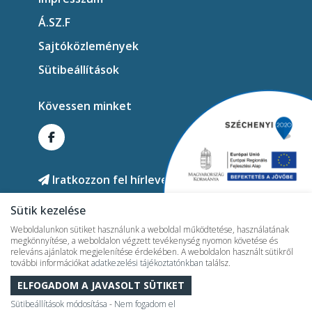
Á.SZ.F
Sajtóközlemények
Sütibeállítások
Kövessen minket
Iratkozzon fel hírlevelünkre!
Sütik kezelése
Weboldalunkon sütiket használunk a weboldal működtetése, használatának
megkönnyítése, a weboldalon végzett tevékenység nyomon követése és
releváns ajánlatok megjelenítése érdekében. A weboldalon használt sütikről
további információkat
adatkezelési tájékoztatónkban
találsz.
2026 © mesteritermal.hu - Minden jog fenntartva!
ELFOGADOM A JAVASOLT SÜTIKET
Sütibeállítások módosítása
-
Nem fogadom el