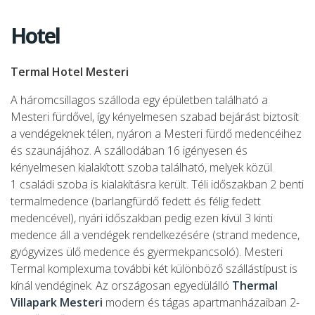
Hotel
Termal Hotel Mesteri
A háromcsillagos szálloda egy épületben található a
Mesteri fürdővel, így kényelmesen szabad bejárást biztosít
a vendégeknek télen, nyáron a Mesteri fürdő medencéihez
és szaunájához. A szállodában 16 igényesen és
kényelmesen kialakított szoba található, melyek közül
1 családi szoba is kialakításra került. Téli időszakban 2 benti
termalmedence (barlangfürdő fedett és félig fedett
medencével), nyári időszakban pedig ezen kívül 3 kinti
medence áll a vendégek rendelkezésére (strand medence,
gyógyvizes ülő medence és gyermekpancsoló). Mesteri
Termal komplexuma további két különböző szállástípust is
kínál vendéginek. Az országosan egyedülálló
Thermal
Villapark Mesteri
modern és tágas apartmanházaiban 2-