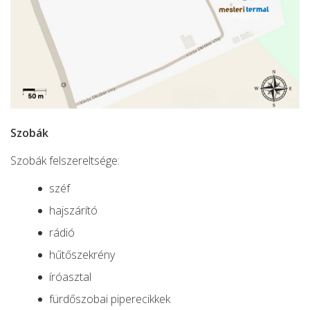
Szobák
Szobák felszereltsége:
széf
hajszárító
rádió
hűtőszekrény
íróasztal
fürdőszobai piperecikkek