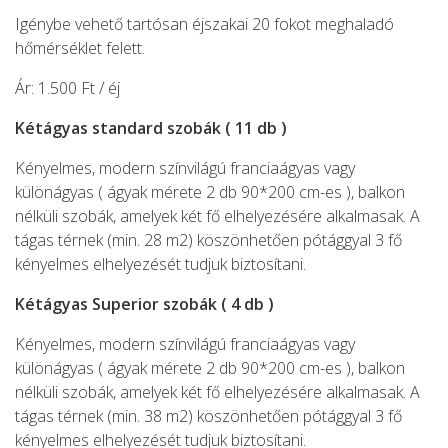
Igénybe vehető tartósan éjszakai 20 fokot meghaladó
hőmérséklet felett.
Ár: 1.500 Ft / éj
Kétágyas standard szobák ( 11 db )
Kényelmes, modern színvilágú franciaágyas vagy
különágyas ( ágyak mérete 2 db 90*200 cm-es ), balkon
nélküli szobák, amelyek két fő elhelyezésére alkalmasak. A
tágas térnek (min. 28 m2) köszönhetően pótággyal 3 fő
kényelmes elhelyezését tudjuk biztosítani.
Kétágyas Superior szobák ( 4 db )
Kényelmes, modern színvilágú franciaágyas vagy
különágyas ( ágyak mérete 2 db 90*200 cm-es ), balkon
nélküli szobák, amelyek két fő elhelyezésére alkalmasak. A
tágas térnek (min. 38 m2) köszönhetően pótággyal 3 fő
kényelmes elhelyezését tudjuk biztosítani.