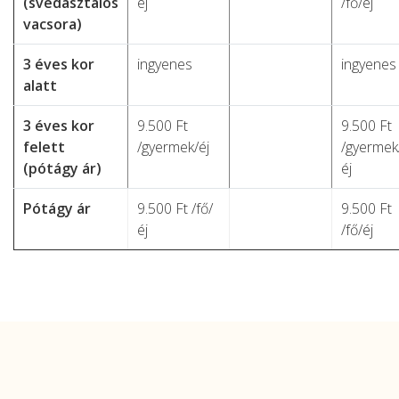
(svédasztalos
éj
/fő/éj
vacsora)
3 éves kor
ingyenes
ingyene
alatt
3 éves kor
9.500 Ft
9.500 Ft
felett
/gyermek/éj
/gyermek
(pótágy ár)
éj
Pótágy ár
9.500 Ft /fő/
9.500 Ft
éj
/fő/éj