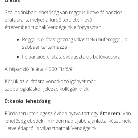
Ellátás
Szállodánkban lehetőség van reggelis illetve félpanziós
ellátásra is, melyet a fürdő területén lévő
étteremben tudnak Vendégeink elfogyasztani.
Reggelis ellátás: gazdag választékú büféreggeli, a
szobaár tartalmazza
Félpanziós ellátás: svédasztalos büfévacsora
A félpanzió felára: 4.500 Ft/fő/éj
Kérjük az ellátásra vonatkozó igényét már
szobafoglaláskor jelezze kollégáinknak!
Étkezési lehetőség
Fürdő területén egész évben nyitva tart egy
étterem.
Van
lehetőség ebédelni, minden nap újabb ajánlattal készülnek,
illetve étlapról is választhatnak Vendégeink.