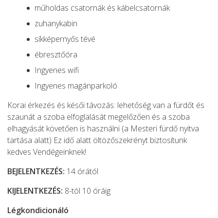
műholdas csatornák és kábelcsatornák
zuhanykabin
síkképernyős tévé
ébresztőóra
Ingyenes wifi
Ingyenes magánparkoló
Korai érkezés és késői távozás: lehetőség van a fürdőt és
szaunát a szoba elfoglalását megelőzően és a szoba
elhagyását követően is használni (a Mesteri fürdő nyitva
tartása alatt) Ez idő alatt öltözőszekrényt biztosítunk
kedves Vendégeinknek!
BEJELENTKEZÉS:
14 órától
KIJELENTKEZÉS:
8-tól 10 óráig
Légkondicionáló