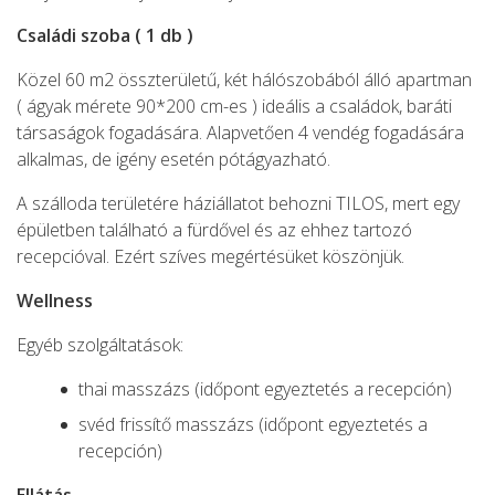
Családi szoba ( 1 db )
Közel 60 m2 összterületű, két hálószobából álló apartman
( ágyak mérete 90*200 cm-es ) ideális a családok, baráti
társaságok fogadására. Alapvetően 4 vendég fogadására
alkalmas, de igény esetén pótágyazható.
A szálloda területére háziállatot behozni TILOS, mert egy
épületben található a fürdővel és az ehhez tartozó
recepcióval. Ezért szíves megértésüket köszönjük.
Wellness
Egyéb szolgáltatások:
thai masszázs (időpont egyeztetés a recepción)
svéd frissítő masszázs (időpont egyeztetés a
recepción)