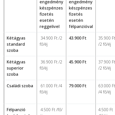
engedmény
engedmény
készpénzes
készpénzes
fizetés
fizetés
esetén
esetén
reggelivel
félpanzióval
Kétágyas
34.900 Ft /2
43.900 Ft
35.900 F
standard
fő/éj
/2 fő/éj
szoba
Kétágyas
36.900 Ft /2
45.900 Ft
37.900 F
superior
fő/éj
/2 fő/éj
szoba
Családi szoba
61.000 Ft /4
79.000 Ft
63.000 F
fő/éj
/4 fő/éj
Félpanzió
4.500 Ft /fő/
4.500 Ft