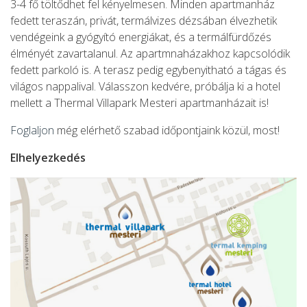
3-4 fő töltődhet fel kényelmesen. Minden apartmanház
fedett teraszán, privát, termálvizes dézsában élvezhetik
vendégeink a gyógyító energiákat, és a termálfürdőzés
élményét zavartalanul. Az apartmnaházakhoz kapcsolódik
fedett parkoló is. A terasz pedig egybenyitható a tágas és
világos nappalival. Válasszon kedvére, próbálja ki a hotel
mellett a Thermal Villapark Mesteri apartmanházait is!
Foglaljon
még elérhető szabad időpontjaink közül, most!
Elhelyezkedés