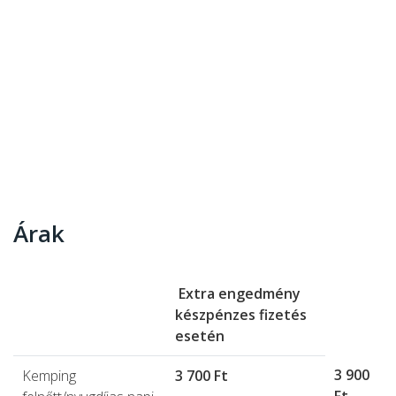
Árak
Extra engedmény
készpénzes fizetés
esetén
3 900
Kemping
3 700 Ft