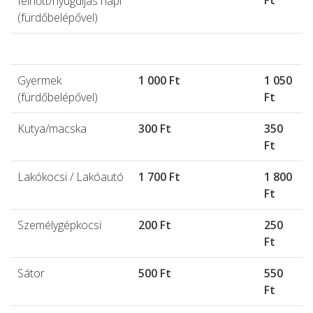
Ft
felnőtt/nyugdíjas napi
(fürdőbelépővel)
Gyermek
1 000 Ft
1 050
(fürdőbelépővel)
Ft
Kutya/macska
300 Ft
350
Ft
Lakókocsi / Lakóautó
1 700 Ft
1 800
Ft
Személygépkocsi
200 Ft
250
Ft
Sátor
500 Ft
550
Ft