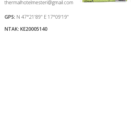
thermalhotelmesteri@gmail.com
GPS:
N 47°21'89" E 17°09'19"
NTAK: KE20005140