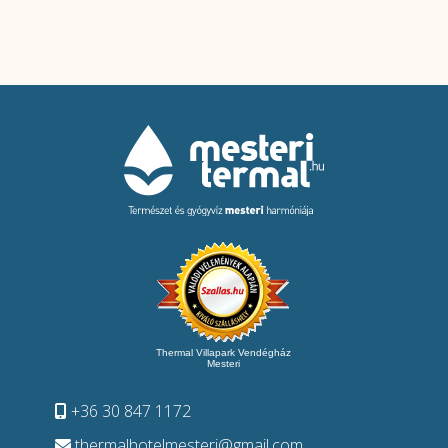
Thermal Villapark Vendégház
Mesteri
+36 30 847 1172
thermalhotelmesteri@gmail.com