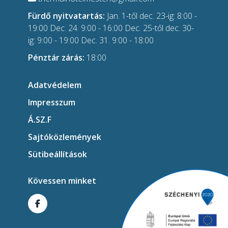
Fürdő nyitvatartás:
Jan. 1-től dec. 23-ig: 8:00 -
19:00 Dec. 24. 9:00 - 16:00 Dec. 25-től dec. 30-
ig: 9:00 - 19:00 Dec. 31. 9:00 - 18:00
Pénztár zárás:
18:00
Adatvédelem
Impresszum
Á.SZ.F
Sajtóközlemények
Sütibeállítások
Kövessen minket