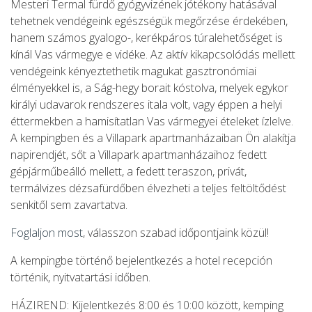
Mesteri Termal fürdő gyógyvizének jótékony hatásával
tehetnek vendégeink egészségük megőrzése érdekében,
hanem számos gyalogo-, kerékpáros túralehetőséget is
kínál Vas vármegye e vidéke. Az aktív kikapcsolódás mellett
vendégeink kényeztethetik magukat gasztronómiai
élményekkel is, a Ság-hegy borait kóstolva, melyek egykor
királyi udavarok rendszeres itala volt, vagy éppen a helyi
éttermekben a hamisítatlan Vas vármegyei ételeket ízlelve.
A kempingben és a Villapark apartmanházaiban Ön alakítja
napirendjét, sőt a Villapark apartmanházaihoz fedett
gépjárműbeálló mellett, a fedett teraszon, privát,
termálvizes dézsafürdőben élvezheti a teljes feltöltődést
senkitől sem zavartatva.
Foglaljon most
, válasszon szabad időpontjaink közül!
A kempingbe történő bejelentkezés a hotel recepción
történik, nyitvatartási időben.
HÁZIREND: Kijelentkezés 8:00 és 10:00 között, kemping